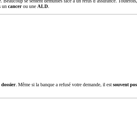
le. Beaucoup se sentent démunies face à un refus d’assurance. Toutefois
s un
cancer
ou une
ALD
.
 dossier
. Même si la banque a refusé votre demande, il est
souvent pos