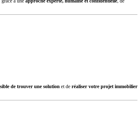
, grâce à une
approche experte, humaine et confidentielle
, de
sible de trouver une solution
et de
réaliser votre projet immobilier