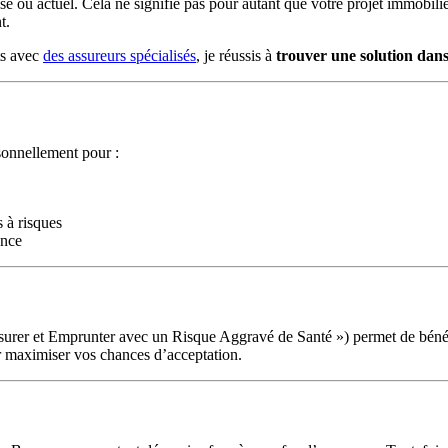
sé ou actuel. Cela ne signifie pas pour autant que votre projet immobil
t.
ts avec
des assureurs spécialisés
, je réussis à
trouver une solution dans
sonnellement pour :
s à risques
ance
urer et Emprunter avec un Risque Aggravé de Santé ») permet de bénéfi
 maximiser vos chances d’acceptation.