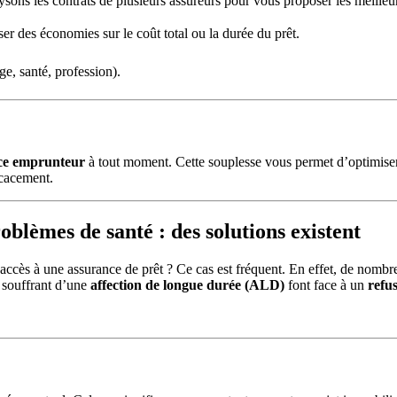
ysons les contrats de plusieurs assureurs pour vous proposer les meilleu
ser des économies sur le coût total ou la durée du prêt.
âge, santé, profession).
ce emprunteur
à tout moment. Cette souplesse vous permet d’optimiser 
icacement.
oblèmes de santé : des solutions existent
accès à une assurance de prêt ? Ce cas est fréquent. En effet, de nomb
 souffrant d’une
affection de longue durée (ALD)
font face à un
refu